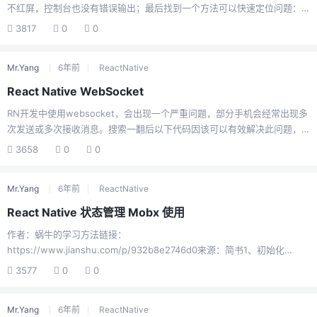
不红屏，控制台也没有错误输出；最后找到一个方法可以快速定位问题：
react-native run android执行命令完成后，在地址栏输入网址：
3817
0
0
http://localhost:8081/index.bundle?platform=android很可能在这里可
以看到并定位闪退错误问题
Mr.Yang
6年前
ReactNative
React Native WebSocket
RN开发中使用websocket，会出现一个严重问题，部分手机会经常出现多
次发送或多次接收消息。搜索一翻后以下代码因该可以有效解决此问题，
在此记录以备后用。重点是websocket要使用单例模式，以防止多次实例
3658
0
0
造成的重复连接React Native 客户端代码WebSocketClient.jsimport
{DeviceEventEmitter} from 'react-native'; const url =
Mr.Yang
6年前
ReactNative
'ws://xxx.xxx.xxx.xxx'; let that = null; export default class
WebSocketClient { cons...
React Native 状态管理 Mobx 使用
作者：蜗牛的学习方法链接：
https://www.jianshu.com/p/932b8e2746d0来源：简书1、初始化
react-native项目react-native init test2、下载mobx 插件npm i mobx
3577
0
0
mobx-react --save or yarn add mobx mobx-react --save"mobx":
"^5.9.4","mobx-react": "^5.4.3","@babel/core": "^7.4.0",3、配置装饰器
Mr.Yang
6年前
ReactNative
插件//bable 7.0 yarn add @babel/plugin-proposal-decorato...