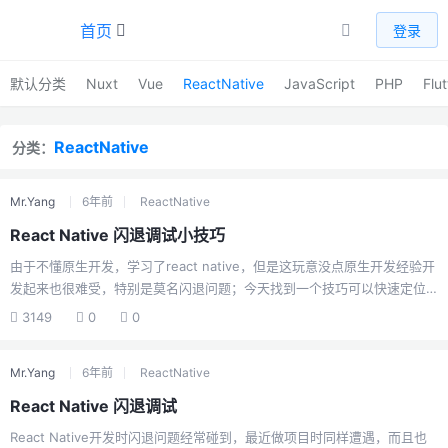
首页
登录
默认分类
Nuxt
Vue
ReactNative
JavaScript
PHP
Flut
ReactNative
分类：
Mr.Yang
6年前
ReactNative
React Native 闪退调试小技巧
由于不懂原生开发，学习了react native，但是这玩意没点原生开发经验开
发起来也很难受，特别是莫名闪退问题；今天找到一个技巧可以快速定位
闪退问题：adb logcat AndroidRuntime:E *:S特此记录，以作备忘
3149
0
0
Mr.Yang
6年前
ReactNative
React Native 闪退调试
React Native开发时闪退问题经常碰到，最近做项目时同样遭遇，而且也