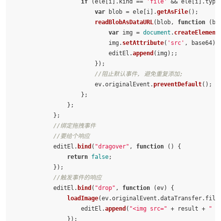
if
 (ele[i].
kind
 == 
'file'
 && ele[i].
type
var
 blob = ele[i].
getAsFile
();

readBlobAsDataURL
(blob, 
function
 (
ba
var
 img = 
document
.
createElement
                            img.
setAttribute
(
'src'
, base64);

                            editEl.
append
(img);;

                        });

//阻止默认事件, 避免重复添加;
                        ev.
originalEvent
.
preventDefault
();

                    };

                };

            };

//绑定拖拽事件
//要给个响应
            editEl.
bind
(
"dragover"
, 
function
 (
) {

return
false
;

            });

//触发事件的响应
            editEl.
bind
(
"drop"
, 
function
 (
ev
) {

loadImage
(ev.
originalEvent
.
dataTransfer
.
file
                    editEl.
append
(
"<img src="
 + result + 
" /
                });
