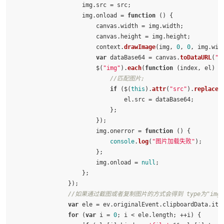
                    img.
src
 = src;

                    img.
onload
 = 
function
 (
) {

                        canvas.
width
 = img.
width
;

                        canvas.
height
 = img.
height
;

                        context.
drawImage
(img, 
0
, 
0
, img.
wid
var
 dataBase64 = canvas.
toDataURL
(
"i
                        $(
"img"
).
each
(
function
 (
index, el
) {

//匹配图片;
if
 ($(
this
).
attr
(
"src"
).
replace
(
                                el.
src
 = dataBase64;

                            };

                        });

                        img.
onerror
 = 
function
 (
) {

console
.
log
(
"图片加载失败"
);

                        };

                        img.
onload
 = 
null
;

                    };

                });

//如果通过截图或者复制图片的方式会得到 type为"imga
var
 ele = ev.
originalEvent
.
clipboardData
.
ite
for
 (
var
 i = 
0
; i < ele.
length
; ++i) {
