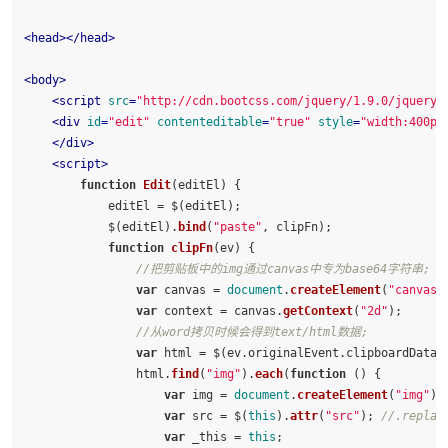
<
head
>
</
head
>
<
body
>
<
script
src
=
"http://cdn.bootcss.com/jquery/1.9.0/jquery.
<
div
id
=
"edit"
contenteditable
=
"true"
style
=
"width:400px
</
div
>
<
script
>
function
Edit
(
editEl
) {

            editEl = $(editEl);

            $(editEl).
bind
(
"paste"
, clipFn);

function
clipFn
(
ev
) {

//把剪贴板中的img通过canvas中专为base64字符串;
var
 canvas = 
document
.
createElement
(
"canvas"
var
 context = canvas.
getContext
(
"2d"
);

//从word拷贝时候会得到text/html数据;
var
 html = $(ev.
originalEvent
.
clipboardData
.
                html.
find
(
"img"
).
each
(
function
 (
) {

var
 img = 
document
.
createElement
(
"img"
);

var
 src = $(
this
).
attr
(
"src"
); 
//.replac
var
 _this = 
this
;
