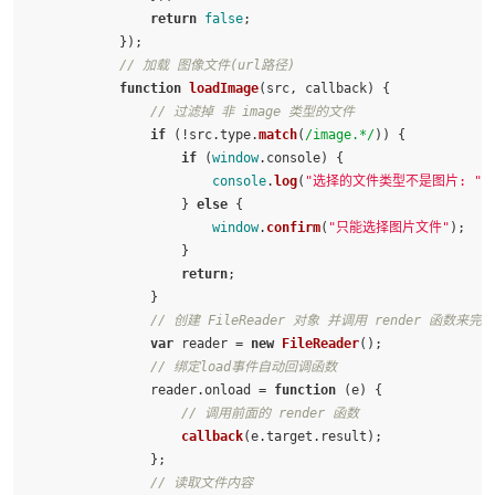
return
false
;

            });

// 加载 图像文件(url路径)
function
loadImage
(
src, callback
) {

// 过滤掉 非 image 类型的文件
if
 (!src.
type
.
match
(
/image.*/
)) {

if
 (
window
.
console
) {

console
.
log
(
"选择的文件类型不是图片: "
,
                    } 
else
 {

window
.
confirm
(
"只能选择图片文件"
);

                    }

return
;

                }

// 创建 FileReader 对象 并调用 render 函数来完
var
 reader = 
new
FileReader
();

// 绑定load事件自动回调函数
                reader.
onload
 = 
function
 (
e
) {

// 调用前面的 render 函数
callback
(e.
target
.
result
);

                };

// 读取文件内容