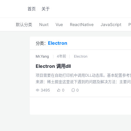
首页
关于
默认分类
Nuxt
Vue
ReactNative
JavaScript
Electron
分类：
Mr.Yang
4年前
Electron
Electron 调用dll
项目需要在自助打印机中调用DLL动态库。基本配置参考如下：作者：Hec
来源：稀土掘金这里说下遇到的问题及解决方法：主要问题：运行报错：Err
操作系统是32位或者dll是32位的，就需要把electron
3495
0
0
node环境重新编译，这里推荐用nvm管理node版本(nvm