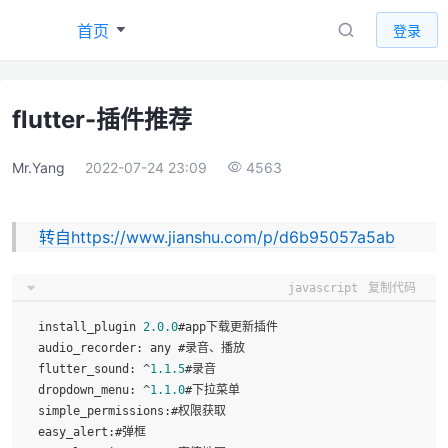
首页
登录
flutter-插件推荐
Mr.Yang
2022-07-24 23:09
4563
转自
https://www.jianshu.com/p/d6b95057a5ab
javascript
复制代码
  install_plugin 
2.0
.0
#app下载更新插件

audio_recorder
: any #录音、播放

flutter_sound
: ^
1.1
.5
#录音

dropdown_menu
: ^
1.1
.0
#下拉菜单

simple_permissions
:#权限获取

easy_alert
:#弹框
