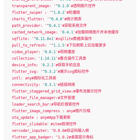
  transparent_image: '
^
0.1
.0
'#透明图片控件

  flutter_swiper : '
^
1.0
.2
'#轮播图

  charts_flutter: '
^
0.4
.0
'#统计图表

  path_provider: '
^
0.4
.1
'#获取系统文件

  cached_network_image: '
0.4
.1
'#加载网络图片并本地缓存

  sqflite: '
^
0.11
.0
+
1
'#sqllite数据库操作

  pull_to_refresh: '
^
1.1
.5
'#下拉刷新上拉加载更多

  video_player: '
0.6
.1
'#视频播放

  collection: '
1.14
.11
'#集合操作工具类

  device_info: '
0.2
.1
'#获取手机信息

  flutter_svg: '
^
0.3
.2
'#展示svg图标控件

  intl: any#国际化工具类

  connectivity: '
0.3
.1
'#链接网络

  flutter_staggered_grid_view:#瀑布流展示控件

  flutter_file_manager:#文件管理

  loader_search_bar:#导航栏搜索控件

  flutter_image_compress : any#图片压缩

  ota_update : any#App下载更新

  flutter_slidable：#item侧滑控件 

  vercoder_inputer: ^0.8.0#验证码输入框

  flutter_app_badger: ^1.0.2#桌面提示角标
