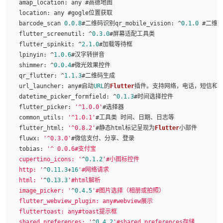
amap_location
: any #高德地图

location
: any #gogle位置获取

  barcode_scan 
0.0
.8
#二维码识别
qr_mobile_vision
: ^
0.1
.0
 #二维
flutter_screenutil
: ^
0.3
.0
#屏幕适配工具类  

flutter_spinkit
: ^
2.1
.0
#加载等待框

lpinyin
: ^
1.0
.6
#汉字转拼音

shimmer
: ^
0.0
.4
#微光效果控件

qr_flutter
: ^
1.1
.3
#二维码生成

url_launcher
: any#启动
URL
的
Flutter
插件。支持网络，电话，短信和电
datetime_picker_formfield
: ^
0.1
.3
#时间选择控件

flutter_picker
: 
'^1.0.0'
#选择器

common_utils
: 
'^1.0.1'
#工具类 时间、日期、日志等

flutter_html
: 
'^0.8.2'
#静态html标记呈现为
Flutter
小部件

fluwx
: 
'^0.3.0'
#微信支付、分享、登录

tobias
: 
'^ 0.0.6#支付宝

  cupertino_icons: '
^
0.1
.2
'#小图标控件

  http: '
^
0.11
.3
+
16
'#网络请求

  html: '
^
0.13
.3
'#html解析

  image_picker: '
^
0.4
.5
'#图片选择（相册或拍照）

  flutter_webview_plugin: any#webview展示

  fluttertoast: any#toast提示框

  shared_preferences: '
^
0.4
.2
'#shared_preferences存储
