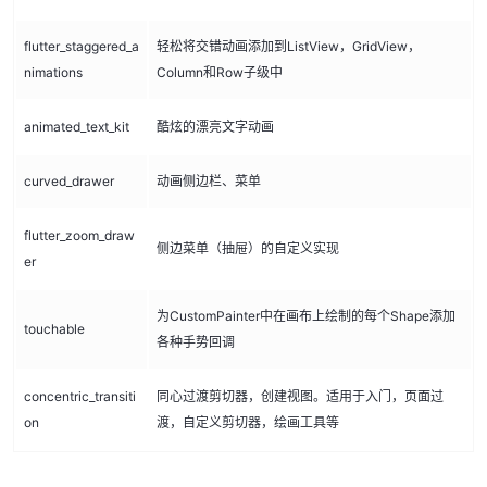
flutter_staggered_a
轻松将交错动画添加到ListView，GridView，
nimations
Column和Row子级中
animated_text_kit
酷炫的漂亮文字动画
curved_drawer
动画侧边栏、菜单
flutter_zoom_draw
侧边菜单（抽屉）的自定义实现
er
为CustomPainter中在画布上绘制的每个Shape添加
touchable
各种手势回调
concentric_transiti
同心过渡剪切器，创建视图。适用于入门，页面过
on
渡，自定义剪切器，绘画工具等