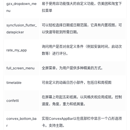
gzx_dropdown_me
易于使用且功能强大的自定义功能，仿美团和淘宝下
nu
拉菜单
syncfusion_flutter_
可以轻松选择日期或日期范围，它具有内置视图，可
datepicker
以快速导航到所需日期。
询问用户是否对自定义条件（例如安装时间，启动次
rate_my_app
数等）进行评分。
full_screen_menu
全屏菜单，为用户提供多种精美的方式。
timetable
可自定义的动画日历小部件，包括日和周视图
在屏幕上吹起五彩纸屑。以风格庆祝应用成就。控制
confetti
速度，角度，重力和纸屑量。
convex_bottom_ba
实现ConvexAppBar以在底部栏中显示一个凸形选项
r
卡。支持主题。