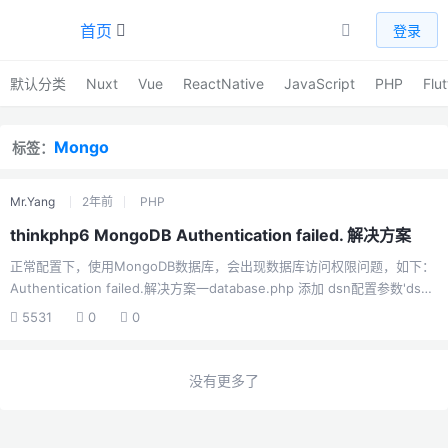
首页
登录
默认分类
Nuxt
Vue
ReactNative
JavaScript
PHP
Flut
Mongo
标签：
Mr.Yang
2年前
PHP
thinkphp6 MongoDB Authentication failed. 解决方案
正常配置下，使用MongoDB数据库，会出现数据库访问权限问题，如下：
Authentication failed.解决方案一database.php 添加 dsn配置参数'dsn'
=> 'mongodb://' . env('database.username', '数据库用户名') . ':' .
5531
0
0
env('database.password', '数据库密码') . '@' .
env('database.hostname', '127.0.0.1') . ':' . env('database.hostpor...
没有更多了