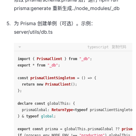
prisma:generate 重新生成../node_modules/_db
为 Prisma 创建单例（可选）。示例：
server/utils/db.ts
typescript
复制代码
import
 { 
PrismaClient
 } 
from
"_db"
export
 * 
from
"_db"
;

const
prismaClientSingleton
 = (
) => {

return
new
PrismaClient
();

};

declare
const
globalThis
: {

prismaGlobal
: 
ReturnType
<
typeof
 prismaClientSingleton>
} & 
typeof
global
;

export
const
 prisma = globalThis.
prismaGlobal
 ?? 
prisma
if
 (process.
env
.
NODE_ENV
 !== 
"production"
) globalThis.
p