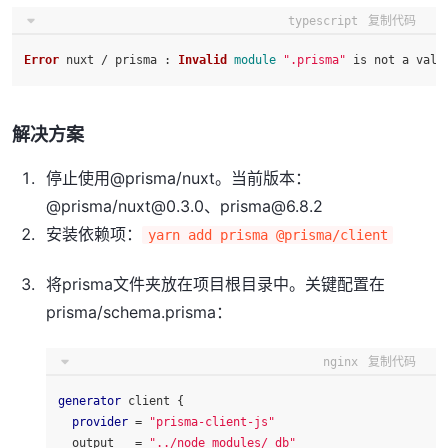
typescript
复制代码
Error
 nuxt / prisma : 
Invalid
module
".prisma"
 is not a vali
解决方案
停止使用@prisma/nuxt。当前版本：
@prisma/nuxt@0.3.0、prisma@6.8.2
安装依赖项：
yarn add prisma @prisma/client
将prisma文件夹放在项目根目录中。关键配置在
prisma/schema.prisma：
nginx
复制代码
generator
 client {

provider
 = 
"prisma-client-js"
  output   = 
"../node_modules/_db"